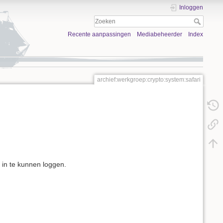
Inloggen
Recente aanpassingen
Mediabeheerder
Index
archief:werkgroep:crypto:system:safari
 in te kunnen loggen.