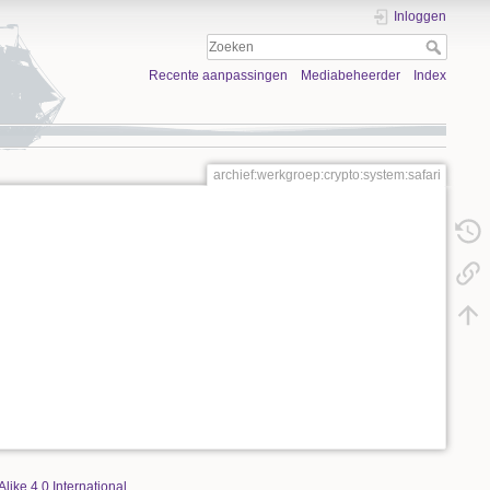
Inloggen
Recente aanpassingen
Mediabeheerder
Index
archief:werkgroep:crypto:system:safari
Alike 4.0 International