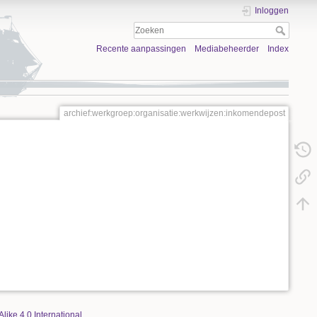
Inloggen
Recente aanpassingen
Mediabeheerder
Index
archief:werkgroep:organisatie:werkwijzen:inkomendepost
Alike 4.0 International