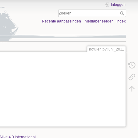
Inloggen
Recente aanpassingen
Mediabeheerder
Index
notulen:bv:juni_2011
Alike 4.0 International