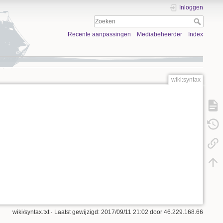
Inloggen
Recente aanpassingen
Mediabeheerder
Index
wiki:syntax
wiki/syntax.txt
· Laatst gewijzigd:
2017/09/11 21:02
door
46.229.168.66