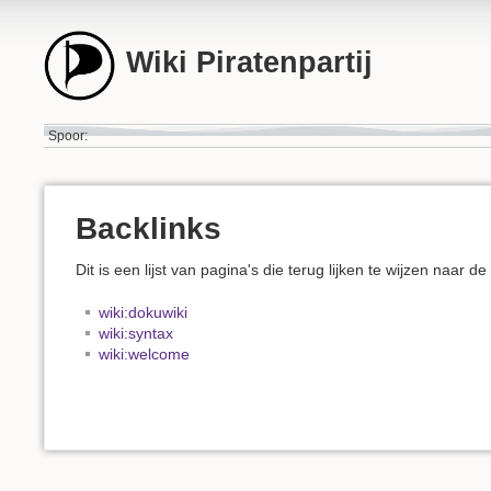
Wiki Piratenpartij
Spoor:
Backlinks
Dit is een lijst van pagina's die terug lijken te wijzen naar d
wiki:dokuwiki
wiki:syntax
wiki:welcome