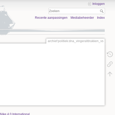
Inloggen
Recente aanpassingen
Mediabeheerder
Index
archief:politiek:dna_vingerafdrukken_vs
Alike 4.0 International