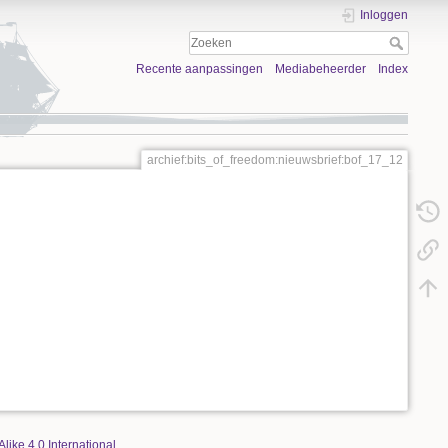
Inloggen
Recente aanpassingen
Mediabeheerder
Index
archief:bits_of_freedom:nieuwsbrief:bof_17_12
Alike 4.0 International