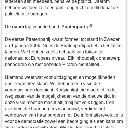
iedereen aan meedeed, behalve de politici. Daarom
hebben we toen zelf een partij opgericht om dit debat de
politiek in te brengen.
3)
De
naam
lag voor de hand:
Piratenpartij
.
De eerste Piratenpartij kwam formeel tot stand in Zweden
op 1 januari 2006. Nu is de Piratenpartij actief in tientallen
landen. We hebben zetels behaald van lokaal tot
nationaal tot Europees niveau. Elk inhoudelijk onderwerp
benaderen we met dezelfde Piraten-mentaliteit.
Niemand weet wat voor uitdagingen en mogelijkheden
ons te wachten staan. Wij hebben een visie die
vernieuwingen toejuicht. Kortzichtigheid mag niet in de
weg staan van de mogelijkheden van de nieuwe tijd. In
onze visie moet de macht altijd bij het volk liggen. Een
overheid die haar burgers wantrouwt, verdient het
vertrouwen van haar burgers niet. De informatierevolutie is
voor de democratie zowel een bedreiging als een kans om
zich verder te ontwikkelen. Wij strijden voor dat laatste.