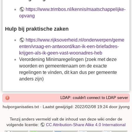
https://www.trimbos.nl/kennis/maatschappelijke-
opvang
Hulp bij praktische zaken
https://www.rijksoverheid.nl/onderwerpen/geme
enten/vraag-en-antwoord/kan-ik-een-briefadres-
krijgen-als-ik-geen-vast-woonadres-heb
Verordening Minimaregelingen (zoek met deze
woorden en gemeentenaam om de exacte
regelingen te vinden, dit kan dus per gemeente
anders zijn)
LDAP: couldn't connect to LDAP server
hulporganisaties.txt
· Laatst gewijzigd:
2022/02/08 19:24
door
jiyong
Tenzij anders vermeld valt de inhoud van deze wiki onder de
volgende licentie:
CC Attribution-Share Alike 4.0 International