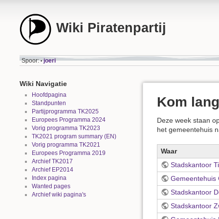
Wiki Piratenpartij
Spoor:
joeri
•
Wiki Navigatie
Hoofdpagina
Kom lang
Standpunten
Partijprogramma TK2025
Europees Programma 2024
Deze week staan op v
Vorig programma TK2023
het gemeentehuis na
TK2021 program summary (EN)
Vorig programma TK2021
Waar
Europees Programma 2019
Archief TK2017
Stadskantoor Ti
Archief EP2014
Index pagina
Gemeentehuis 
Wanted pages
Stadskantoor D
Archief wiki pagina's
Stadskantoor Z