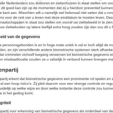
le Nederlanders zou doktoren en ziekenhuizen in staat stellen om voor
dit goed kan zijn op de momenten dat zij u hierdoor preventief kunn
e kant aan. Misschien wilt u namelijk wel helemaal niet weten dat u ro
ens voor de rest van u leven met deze einddatum te moeten leven. Da
maatschappijen in staat zou stellen om vooraf uw ziektebeeld in te zien
 uw ziektekosten op latere leeftijd extra hoog zouden zijn dan zou dit 
eid van de gegevens
 persoonsgebonden is en in hoge mate uniek is zal er toch altijd de mo
n, en zijn verschillende andere biometrische systemen sterk afhanke
 dat criminelen zichzelf toegang verwerven tot biometrische gegevens en
een misdaadlocatie zouden ze u valselijk in verband kunnen brengen m
enpartij
partij erkent dat biometrische gegevens een prominente rol spelen en 
oral een hoop risico's. Zij pleit daarom voor een strenge controle en 
elijk op welke wijze en door welke instantie deze controle zou kunnen 
e in het geding komt.
griteit
npartij voor erkenning van biometrische gegevens als onderdeel van de 