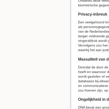
Ondanks deze veelvul
biometrische gegeve
Privacy-inbreuk
Een veelgehoord kri
als persoonsgegeve
van de Nederlandse 
langer voldoende ge
vingerafdruk wordt 
Vervolgens zou het d
waarbij het aan just
Massaliteit van 
Doordat de door de 
heeft en waarvoor d
wordt gestolen of v
databases bij elkaa
en communicatieve (
zou hoeven zijn, o
Ongelijkheid in
DNA bevat een groot