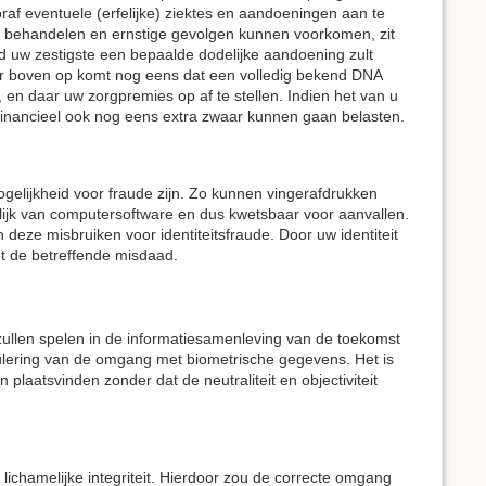
af eventuele (erfelijke) ziektes en aandoeningen aan te
en behandelen en ernstige gevolgen kunnen voorkomen, zit
nd uw zestigste een bepaalde dodelijke aandoening zult
ar boven op komt nog eens dat een volledig bekend DNA
, en daar uw zorgpremies op af te stellen. Indien het van u
u financieel ook nog eens extra zwaar kunnen gaan belasten.
gelijkheid voor fraude zijn. Zo kunnen vingerafdrukken
lijk van computersoftware en dus kwetsbaar voor aanvallen.
 deze misbruiken voor identiteitsfraude. Door uw identiteit
et de betreffende misdaad.
zullen spelen in de informatiesamenleving van de toekomst
regulering van de omgang met biometrische gegevens. Het is
plaatsvinden zonder dat de neutraliteit en objectiviteit
lichamelijke integriteit. Hierdoor zou de correcte omgang