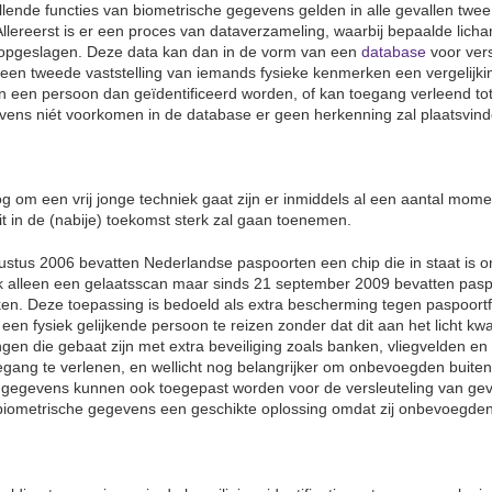
lende functies van biometrische gegevens gelden in alle gevallen twee
 Allereerst is er een proces van dataverzameling, waarbij bepaalde li
opgeslagen. Deze data kan dan in de vorm van een
database
voor vers
 een tweede vaststelling van iemands fysieke kenmerken een vergelij
een persoon dan geïdentificeerd worden, of kan toegang verleend tot
ens niét voorkomen in de database er geen herkenning zal plaatsvind
og om een vrij jonge techniek gaat zijn er inmiddels al een aantal mom
it in de (nabije) toekomst sterk zal gaan toenemen.
ustus 2006 bevatten Nederlandse paspoorten een chip die in staat is 
jk alleen een gelaatsscan maar sinds 21 september 2009 bevatten pas
ken. Deze toepassing is bedoeld als extra bescherming tegen paspoortf
een fysiek gelijkende persoon te reizen zonder dat dit aan het licht kw
ingen die gebaat zijn met extra beveiliging zoals banken, vliegvelden
egang te verlenen, en wellicht nog belangrijker om onbevoegden buite
 gegevens kunnen ook toegepast worden voor de versleuteling van gev
biometrische gegevens een geschikte oplossing omdat zij onbevoegde