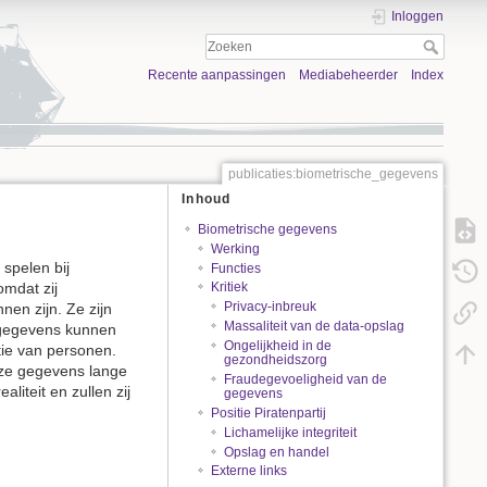
Inloggen
Recente aanpassingen
Mediabeheerder
Index
publicaties:biometrische_gegevens
Inhoud
Biometrische gegevens
Werking
spelen bij
Functies
omdat zij
Kritiek
Privacy-inbreuk
en zijn. Ze zijn
Massaliteit van de data-opslag
e gegevens kunnen
Ongelijkheid in de
tie van personen.
gezondheidszorg
deze gegevens lange
Fraudegevoeligheid van de
liteit en zullen zij
gegevens
Positie Piratenpartij
Lichamelijke integriteit
Opslag en handel
Externe links