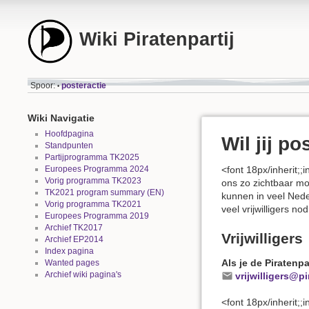
Wiki Piratenpartij
Spoor:
posteractie
•
Wiki Navigatie
Hoofdpagina
Wil jij p
Standpunten
Partijprogramma TK2025
Europees Programma 2024
<font 18px/inherit;
Vorig programma TK2023
ons zo zichtbaar mog
TK2021 program summary (EN)
kunnen in veel Nede
Vorig programma TK2021
veel vrijwilligers no
Europees Programma 2019
Archief TK2017
Vrijwilligers
Archief EP2014
Index pagina
Als je de Piratenp
Wanted pages
Archief wiki pagina's
vrijwilligers@pi
<font 18px/inherit;;