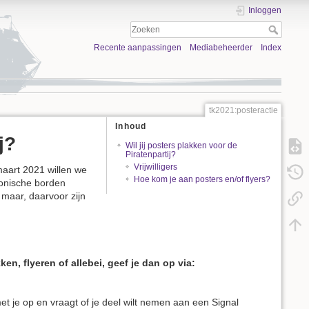
Inloggen
Recente aanpassingen
Mediabeheerder
Index
tk2021:posteractie
Inhoud
j?
Wil jij posters plakken voor de
Piratenpartij?
Vrijwilligers
maart 2021 willen we
Hoe kom je aan posters en/of flyers?
tronische borden
maar, daarvoor zijn
n, flyeren of allebei, geef je dan op via:
met je op en vraagt of je deel wilt nemen aan een Signal