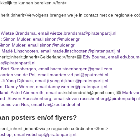
kelijk te kunnen bereiken.</font>
inherit;;inherit>Vervolgens brengen we je in contact met de regionale coö
: Wietze Brandsma, email wietze.brandsma@piratenpartij.nl
: Simon Mulder, email simon@mulder.gr
Simon Mulder, email simon@mulder.gr
: Madé Linschooten, email made.linschooten@piratenpartij.nl
erit;;inherit;;inherit>Gelderland:</font>
Edy Bouma, email edy.bouma
ps@piratenpartij.nl
 Bart Steenbergen, email bacm.steenbergen@gmail.com
aarten van de Pol, email maarten.v.d.pol@pputrecht.nl
 Ji Yong Dijkhuis, email ji.yong.dijkhuis@piratenpartij.nl
: Danny Werner, email danny.werner@piratenpartij.nl
and: Astrid Abendroth, email a
stridabendroth@gmail.com;
Mark van
and: Steven Russchenberg, email steven.russchenberg@piratenpartij.nl
Teunis van Nes, email tvn@zeelandnet.nl
an posters en/of flyers?
erit;;inherit;;inherit>via je regionale coördinator.</font>
bshop, email webshop@piratenpartij.nl
.