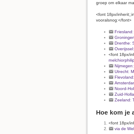
groep om elkaar mak
<font 18px/inherit;;
vooralsnog:</font>
Friesland
Groningen
Drenthe: 
Overijssel
<font 18px/inh
melchiorphili
Nijmegen:
Utrecht: M
Flevoland:
Amsterdam
Noord-Holl
Zuid-Holl
Zeeland: 
Hoe kom je a
<font 18px/inh
via de We