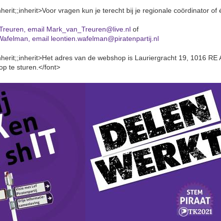
inherit;;inherit>Voor vragen kun je terecht bij je regionale coördinator o
Treuren, email Mark_van_Treuren@live.nl
of
Wafelman, email leontien.wafelman@piratenpartij.nl
;inherit;;inherit>Het adres van de webshop is Lauriergracht 19, 1016 R
 op te sturen.</font>