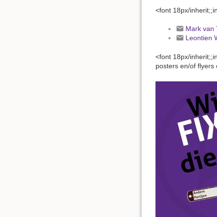
<font 18px/inherit;;
Mark van 
Leontien 
<font 18px/inherit;
posters en/of flyers