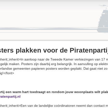
osters plakken voor de Piratenparti
;inherit;;inherit>In aanloop naar de Tweede Kamer verkiezingen van 17 
elijk maken. Posters zijn daarbij erg belangrijk. In aanvulling op elek
rlandse gemeenten papieren posters worden geplakt. Dat gaat niet zo 
dig!</font>
artij een warm hart toedraagt en rondom jouw woonplaats wilt plakke
ratenpartij.nl
inherit;;inherit>Een van de landelijke coördinatoren neemt dan contact 