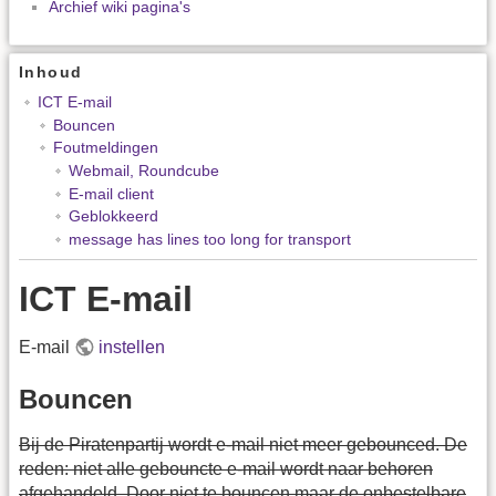
Archief wiki pagina's
Inhoud
ICT E-mail
Bouncen
Foutmeldingen
Webmail, Roundcube
E-mail client
Geblokkeerd
message has lines too long for transport
ICT E-mail
E-mail
instellen
Bouncen
Bij de Piratenpartij wordt e-mail niet meer gebounced. De
reden: niet alle gebouncte e-mail wordt naar behoren
afgehandeld. Door niet te bouncen maar de onbestelbare