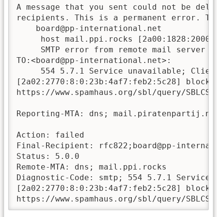
A message that you sent could not be deliv
recipients. This is a permanent error. Th
    board@pp-international.net

     host mail.ppi.rocks [2a00:1828:2000:4
     SMTP error from remote mail server af
TO:<board@pp-international.net>:

     554 5.7.1 Service unavailable; Client
[2a02:2770:8:0:23b:4af7:feb2:5c28] blocked
https://www.spamhaus.org/sbl/query/SBLCSS

Reporting-MTA: dns; mail.piratenpartij.nl

Action: failed

Final-Recipient: rfc822;board@pp-internati
Status: 5.0.0

Remote-MTA: dns; mail.ppi.rocks

Diagnostic-Code: smtp; 554 5.7.1 Service u
[2a02:2770:8:0:23b:4af7:feb2:5c28] blocked
https://www.spamhaus.org/sbl/query/SBLCSS