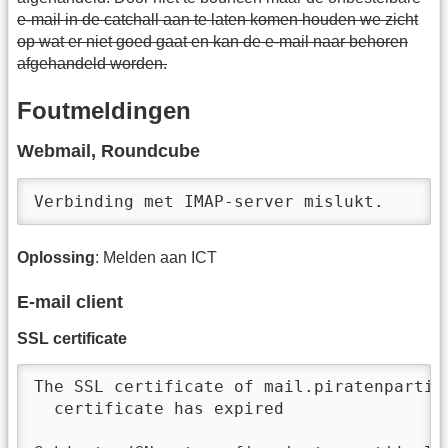
e-mail in de catchall aan te laten komen houden we zicht
op wat er niet goed gaat en kan de e-mail naar behoren
afgehandeld worden.
Foutmeldingen
Webmail, Roundcube
Verbinding met IMAP-server mislukt.
Oplossing
: Melden aan ICT
E-mail client
SSL certificate
The SSL certificate of mail.piratenpartij
  certificate has expired
