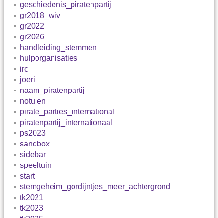
geschiedenis_piratenpartij
gr2018_wiv
gr2022
gr2026
handleiding_stemmen
hulporganisaties
irc
joeri
naam_piratenpartij
notulen
pirate_parties_international
piratenpartij_internationaal
ps2023
sandbox
sidebar
speeltuin
start
stemgeheim_gordijntjes_meer_achtergrond
tk2021
tk2023