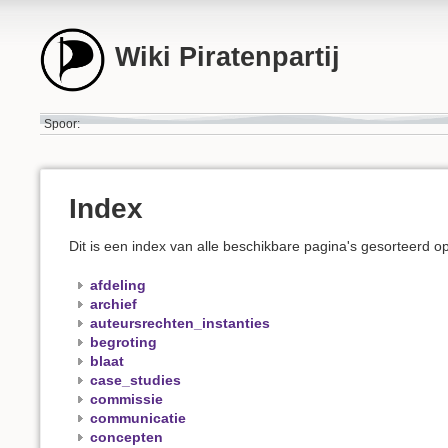
Wiki Piratenpartij
Spoor:
Index
Dit is een index van alle beschikbare pagina's gesorteerd o
afdeling
archief
auteursrechten_instanties
begroting
blaat
case_studies
commissie
communicatie
concepten