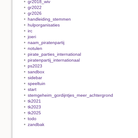
gr2018_wiv
gr2022
gr2026
handleiding_stemmen
hulporganisaties
irc
joeri
naam_piratenpartij
notulen
pirate_parties_international
piratenpartij_internationaal
ps2023
sandbox
sidebar
speeltuin
start
stemgeheim_gordijntjes_meer_achtergrond
tk2021
tk2023
tk2025
todo
zandbak