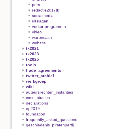
pers
redactie2017tk
socialmedia
uitslagen
verkortprogramma
video
waroncash
website
tk2021
tk2023
tk2025
tools
trade_agreements
twitter_archief
werkgroep
wiki
auteursrechten_instanties
case_studies
declarations
ep2019
foundation
frequently_asked_questions
geschiedenis_piratenpartij