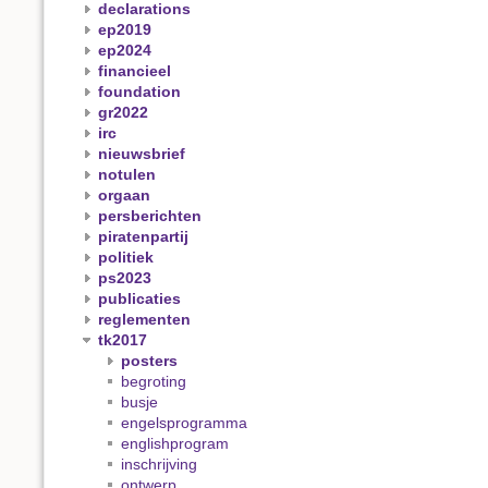
declarations
ep2019
ep2024
financieel
foundation
gr2022
irc
nieuwsbrief
notulen
orgaan
persberichten
piratenpartij
politiek
ps2023
publicaties
reglementen
tk2017
posters
begroting
busje
engelsprogramma
englishprogram
inschrijving
ontwerp