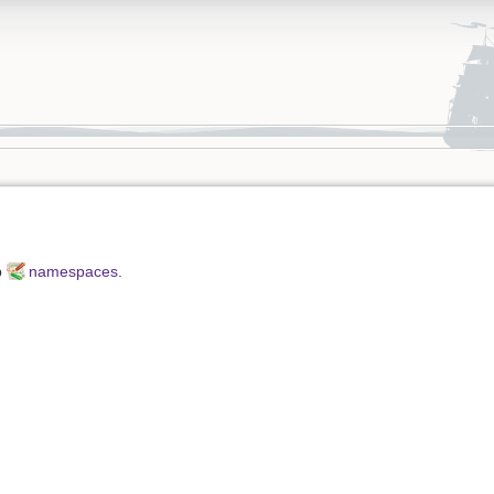
p
namespaces
.