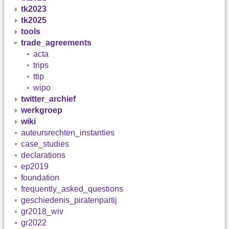
tk2023
tk2025
tools
trade_agreements
acta
trips
ttip
wipo
twitter_archief
werkgroep
wiki
auteursrechten_instanties
case_studies
declarations
ep2019
foundation
frequently_asked_questions
geschiedenis_piratenpartij
gr2018_wiv
gr2022