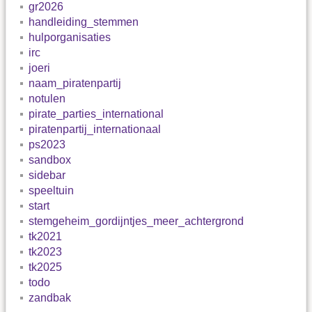
gr2026
handleiding_stemmen
hulporganisaties
irc
joeri
naam_piratenpartij
notulen
pirate_parties_international
piratenpartij_internationaal
ps2023
sandbox
sidebar
speeltuin
start
stemgeheim_gordijntjes_meer_achtergrond
tk2021
tk2023
tk2025
todo
zandbak